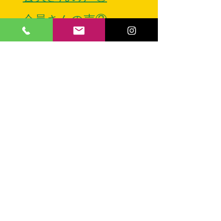
会員さんの声③
・
・ ライオットジムの会員さんは
宜野湾店
・
北
中城店
・
うるま店
どちらでも通えますので、た
まには違う店舗でトレーニングに行って、違う
雰囲気を味わってみてください。
・ お試し無料体験もあり！見学だけでも大歓
迎♪
・ 誰でも始められるキックボクシングジム！
肉体改造！シェイプアップ！なんでもOK！やせ
たい女子に人気のダイエットジム！新年を迎え
てダイエット、健康のために運動をしたいとい
うあなた！！！！