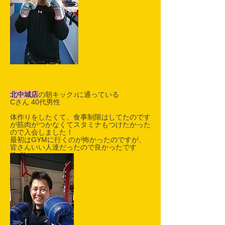
北中城店
の朝キック♪に通っている
Cさん 40代男性
体作りをしたくて、食事制限はしてたのです
が筋肉がつかなくてスタミナもつけたかった
ので入会しました！
最初はGYMに行くのが怖かったのですが、
皆さんいい人達だったので良かったです
(^_^)